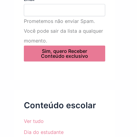
o
m
Prometemos não enviar Spam.
e
Você pode sair da lista a qualquer
E
momento.
m
Sim, quero Receber
Conteúdo exclusivo
a
i
l
Conteúdo escolar
Ver tudo
Dia do estudante