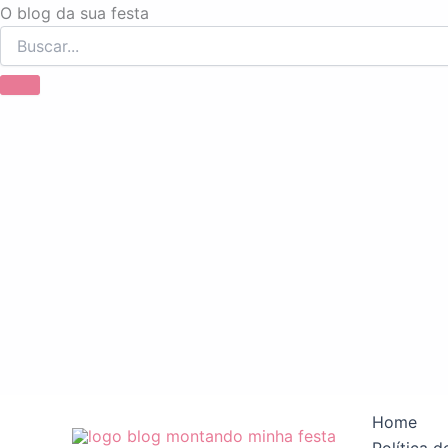
Ir
O blog da sua festa
para
o
conteúdo
Home