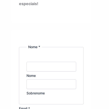
especiais!
Nome
*
Nome
Sobrenome
N
Email
*