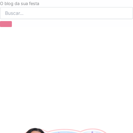
Ir
O blog da sua festa
para
o
conteúdo