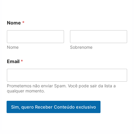
*
Nome
*
*
E
m
a
i
Nome
Sobrenome
l
Email
*
Prometemos não enviar Spam. Você pode sair da lista a
qualquer momento.
Sim, quero Receber Conteúdo exclusivo