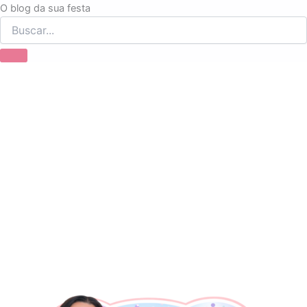
Ir
O blog da sua festa
para
o
conteúdo