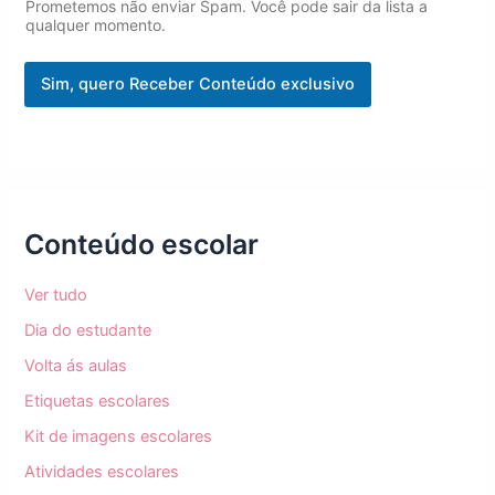
N
Prometemos não enviar Spam. Você pode sair da lista a
o
qualquer momento.
m
e
Sim, quero Receber Conteúdo exclusivo
E
m
a
i
l
Conteúdo escolar
Ver tudo
Dia do estudante
Volta ás aulas
Etiquetas escolares
Kit de imagens escolares
Atividades escolares