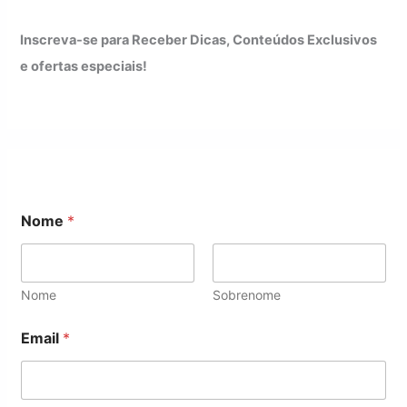
Inscreva-se para Receber Dicas, Conteúdos Exclusivos
e ofertas especiais!
Nome
*
Nome
Sobrenome
E
Email
*
m
a
i
l