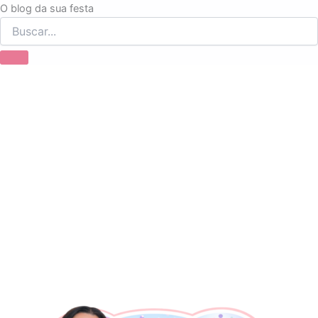
Ir
O blog da sua festa
para
o
conteúdo