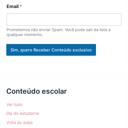
*
Email
*
N
o
m
e
E
Prometemos não enviar Spam. Você pode sair da lista a
m
qualquer momento.
a
i
Sim, quero Receber Conteúdo exclusivo
l
Conteúdo escolar
Ver tudo
Dia do estudante
Volta ás aulas