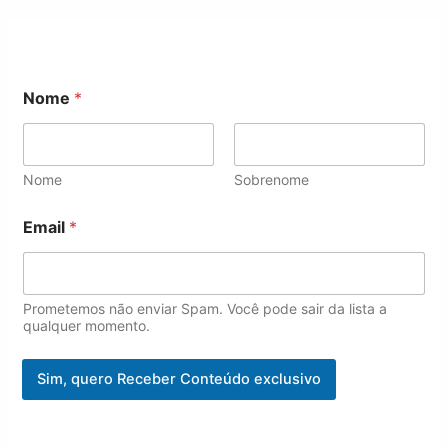
E
Nome
*
m
a
i
l
*
Nome
Sobrenome
E
m
Email
*
a
i
l
Prometemos não enviar Spam. Você pode sair da lista a
qualquer momento.
Sim, quero Receber Conteúdo exclusivo