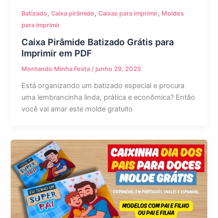
,
,
,
Batizado
Caixa pirâmide
Caixas para imprimir
Moldes
para imprimir
Caixa Pirâmide Batizado Grátis para
Imprimir em PDF
Montando Minha Festa
/
junho 29, 2025
Está organizando um batizado especial e procura
uma lembrancinha linda, prática e econômica? Então
você vai amar este molde gratuito