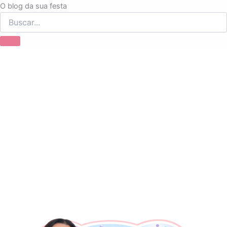
Ir
O blog da sua festa
para
o
conteúdo