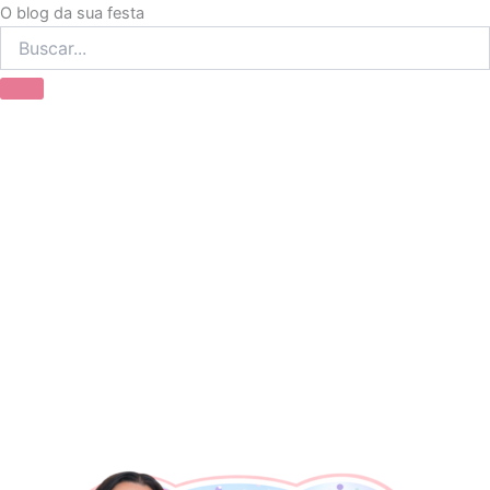
Ir
O blog da sua festa
para
o
conteúdo