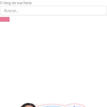
Ir
O blog da sua festa
para
o
conteúdo