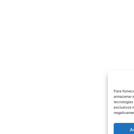
Para fornec
armazenar e
tecnologias
exclusivos n
negativamen
A