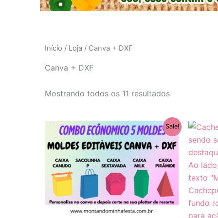
Início
/
Loja
/ Canva + DXF
Canva + DXF
Mostrando todos os 11 resultados
O
O
Sale!
preço
preço
original
atual
era:
é:
R$ 25,00.
R$ 14,90.