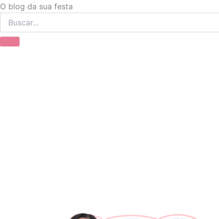
Ir
O blog da sua festa
para
o
conteúdo