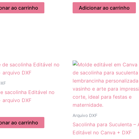
onar ao carrinho
Adicionar ao carrinho
O
O
preço
preço
original
atual
era:
é:
DXF
R$ 5,00.
R$ 3,99.
e sacolinha Editável no
 arquivo DXF
Arquivo DXF
onar ao carrinho
Sacolinha para Suculenta – 
Editável no Canva + DXF