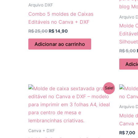
Arquivo DXF
Combo 5 moldes de Caixas
Arquivo 
Editáveis no Canva + DXF
Molde 
R$
25,00
R$
14,90
Editáve
Silhouet
Adicionar ao carrinho
R$
5,00
Adici
O
O
Sale!
preço
preço
original
atual
era:
é:
Arquivo 
R$ 9,99.
R$ 5,99.
Molde d
Canva +
Canva + DXF
R$
7,00