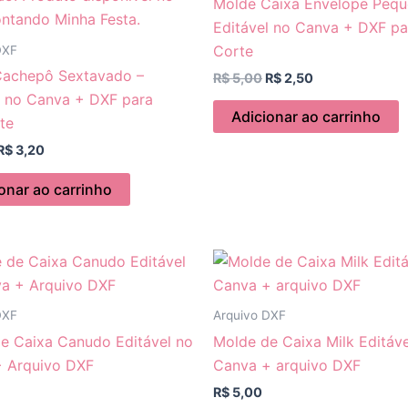
Molde Caixa Envelope Pequ
Editável no Canva + DXF pa
Corte
DXF
Cachepô Sextavado –
R$
5,00
R$
2,50
l no Canva + DXF para
Adicionar ao carrinho
te
R$
3,20
onar ao carrinho
DXF
Arquivo DXF
e Caixa Canudo Editável no
Molde de Caixa Milk Editáve
 Arquivo DXF
Canva + arquivo DXF
R$
5,00