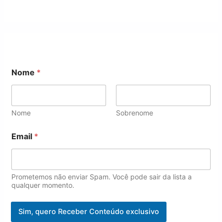
Nome
*
Nome
Sobrenome
*
Email
*
E
m
a
i
l
Prometemos não enviar Spam. Você pode sair da lista a
N
qualquer momento.
o
m
Sim, quero Receber Conteúdo exclusivo
e