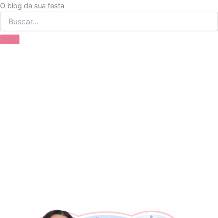
Ir
O blog da sua festa
para
o
conteúdo