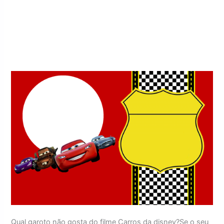
Qual garoto não gosta do filme Carros da disney?Se o seu