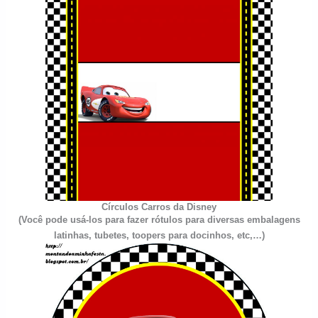
Círculos
Carros da Disney
(Você pode usá-los para fazer rótulos para diversas embalagens
latinhas, tubetes, toopers para docinhos, etc,…)