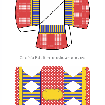
Caixa bala
Poá e listras amarelo, vermelho e azul