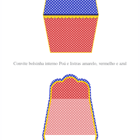
Convite bolsinha interno
Poá e listras amarelo, vermelho e azul