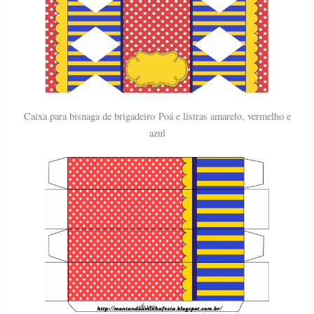
Caixa para bisnaga de brigadeiro
Poá e listras amarelo, vermelho e
azul