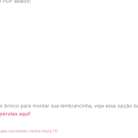
m PDF abaixo:
o brinco para montar sua lembrancinha, veja essa opção b
pérolas aqui!
maes-montando-minha-festa (1)