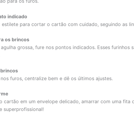
ão para os furos.
ato indicado
estilete para cortar o cartão com cuidado, seguindo as li
ra os brincos
gulha grossa, fure nos pontos indicados. Esses furinhos 
.
 brincos
nos furos, centralize bem e dê os últimos ajustes.
arme
o cartão em um envelope delicado, amarrar com uma fita
 e superprofissional!