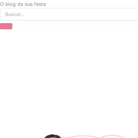
Ir
O blog da sua festa
para
o
conteúdo