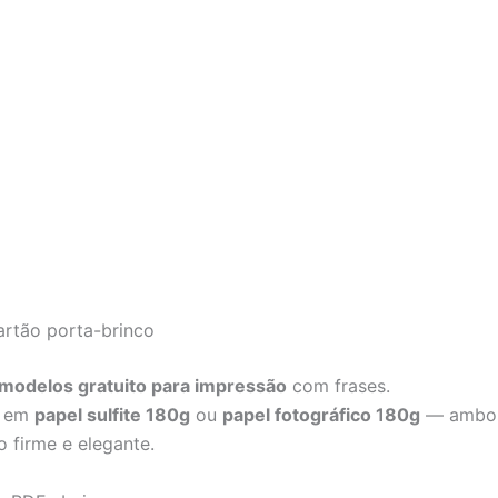
artão porta-brinco
modelos gratuito para impressão
com frases.
r em
papel sulfite 180g
ou
papel fotográfico 180g
— ambos
o firme e elegante.