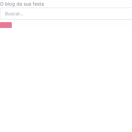
Ir
O blog da sua festa
para
o
conteúdo