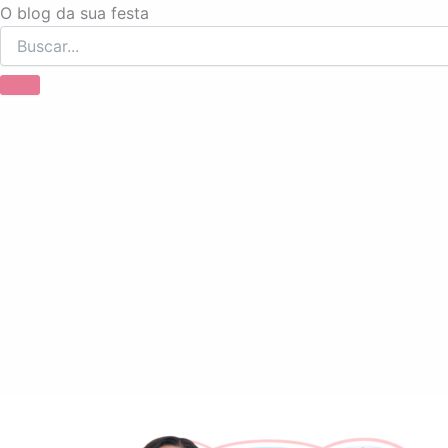
Ir
O blog da sua festa
para
o
conteúdo