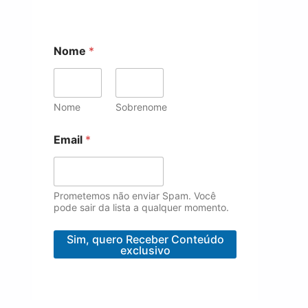
N
Nome
*
o
m
e
*
E
Nome
Sobrenome
m
a
Email
*
i
l
Prometemos não enviar Spam. Você
pode sair da lista a qualquer momento.
Sim, quero Receber Conteúdo
exclusivo