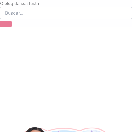
Ir
O blog da sua festa
para
o
conteúdo