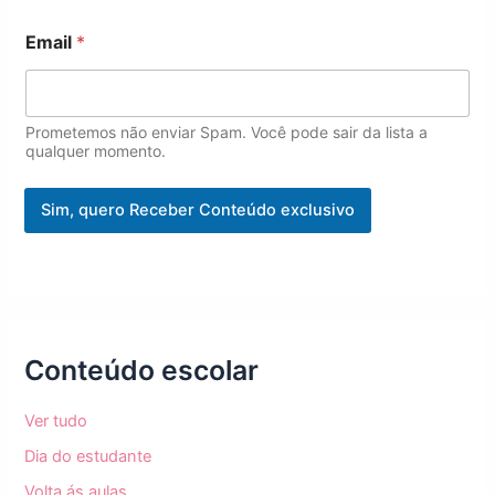
*
Email
*
*
N
o
m
e
Prometemos não enviar Spam. Você pode sair da lista a
qualquer momento.
Sim, quero Receber Conteúdo exclusivo
Conteúdo escolar
Ver tudo
Dia do estudante
Volta ás aulas