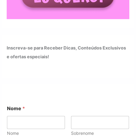
Inscreva-se para Receber Dicas, Conteúdos Exclusivos
e ofertas especiais!
E
Nome
*
m
a
i
l
*
Nome
Sobrenome