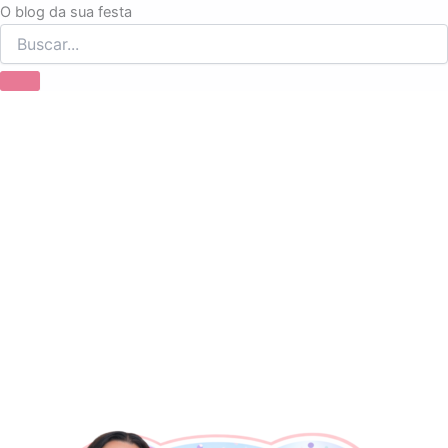
Ir
O blog da sua festa
para
o
conteúdo