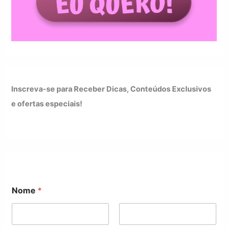
Inscreva-se para Receber Dicas, Conteúdos Exclusivos
e ofertas especiais!
*
Nome
*
*
E
m
a