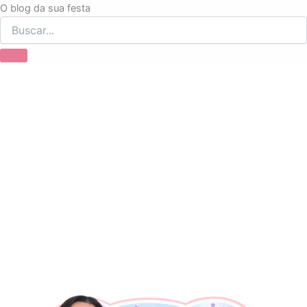
Ir
O blog da sua festa
para
o
conteúdo