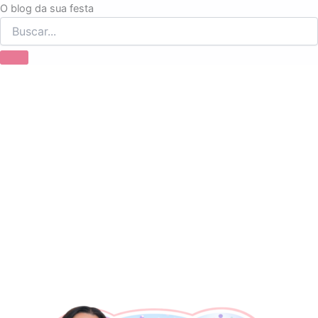
Ir
O blog da sua festa
para
o
conteúdo