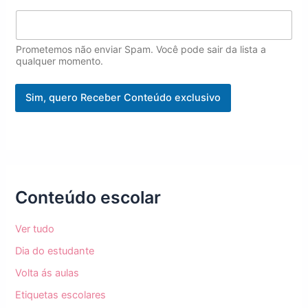
o
m
e
N
Prometemos não enviar Spam. Você pode sair da lista a
o
qualquer momento.
m
e
Sim, quero Receber Conteúdo exclusivo
Conteúdo escolar
Ver tudo
Dia do estudante
Volta ás aulas
Etiquetas escolares