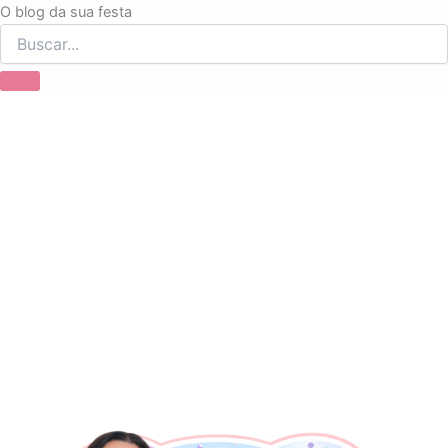
Ir
O blog da sua festa
para
o
conteúdo