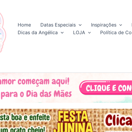
Home
Datas Especiais
Inspirações
Dicas da Angélica
LOJA
Política de Co