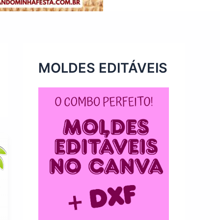
MOLDES EDITÁVEIS