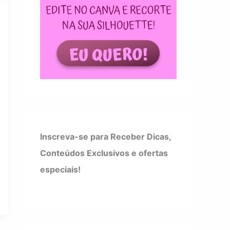
Inscreva-se para Receber Dicas,
Conteúdos Exclusivos e ofertas
especiais!