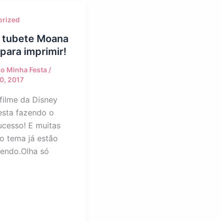
orized
 tubete Moana
 para imprimir!
o Minha Festa
/
0, 2017
filme da Disney
sta fazendo o
ucesso! E muitas
no tema já estão
endo.Olha só