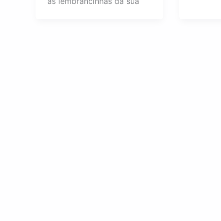
as lembrancinhas da sua