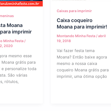
Caixas para imprimir
a meninas
Caixa coqueiro
sta Moana
Moana para imprimir!
 para imprimir
Montando Minha Festa
/
abril
19, 2018
o Minha Festa
/
22, 2020
Vai fazer festa tema
gora mesmo esse
Moana? Então baixe agora
a Moana grátis para
mesmo a nossa caixa
r e personalize toda
coqueiro Moana grátis para
sta. São várias
imprimir, uma ótima opção
s, rótulos,