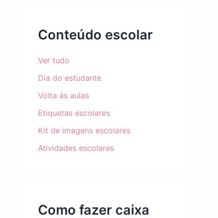
Conteúdo escolar
Ver tudo
Dia do estudante
Volta ás aulas
Etiquetas escolares
Kit de imagens escolares
Atividades escolares
Como fazer caixa