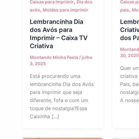
,
Caixas para imprimir
Dia dos
Caixas p
,
,
avós
Moldes para imprimir
pais
Mol
Lembrancinha Dia
Lembr
dos Avós para
Criati
Imprimir – Caixa TV
dos Pa
Criativa
Montand
30, 2025
Montando Minha Festa
/
julho
3, 2025
Quer um
Está procurando uma
criativa
lembrancinha Dia dos Avós
Pais, ba
para imprimir que seja
nostalg
diferente, fofa e com um
A nossa
toque de nostalgia?Essa
Caixinha […]