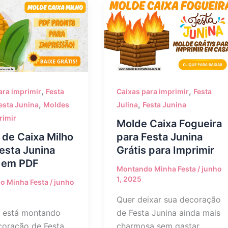
,
,
ara imprimir
Festa
Caixas para imprimir
Festa
,
,
esta Junina
Moldes
Julina
Festa Junina
rimir
Molde Caixa Fogueira
 de Caixa Milho
para Festa Junina
esta Junina
Grátis para Imprimir
s em PDF
Montando Minha Festa
/
junho
1, 2025
o Minha Festa
/
junho
Quer deixar sua decoração
 está montando
de Festa Junina ainda mais
oração de Festa
charmosa sem gastar