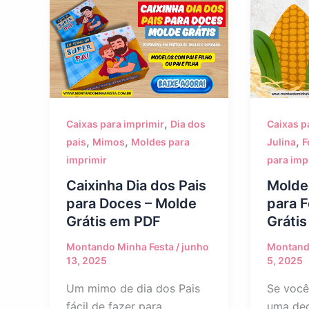
,
Caixas para imprimir
Dia dos
Caixas p
,
,
,
pais
Mimos
Moldes para
Julina
F
imprimir
para imp
Caixinha Dia dos Pais
Molde
para Doces – Molde
para F
Grátis em PDF
Gráti
Montando Minha Festa
/
junho
Montand
13, 2025
5, 2025
Um mimo de dia dos Pais
Se você
fácil de fazer para
uma dec