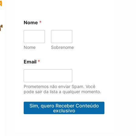
Nome
*
Nome
Sobrenome
E
Email
*
m
a
i
l
*
Prometemos não enviar Spam. Você
N
pode sair da lista a qualquer momento.
o
m
Sim, quero Receber Conteúdo
e
exclusivo