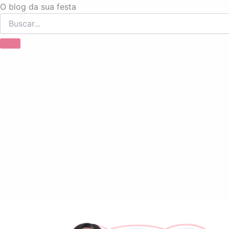
Ir
O blog da sua festa
para
o
conteúdo