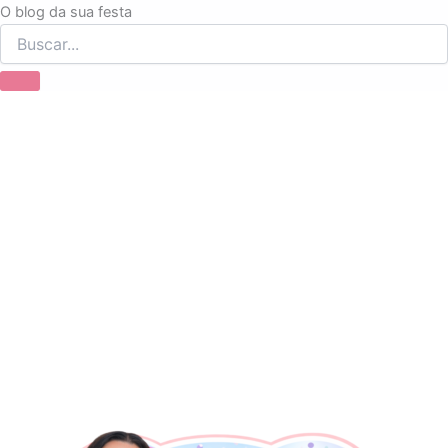
Ir
O blog da sua festa
para
o
conteúdo