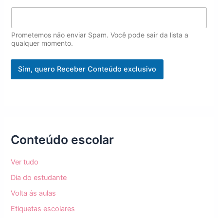
o
m
e
E
Prometemos não enviar Spam. Você pode sair da lista a
m
qualquer momento.
a
i
Sim, quero Receber Conteúdo exclusivo
l
Conteúdo escolar
Ver tudo
Dia do estudante
Volta ás aulas
Etiquetas escolares