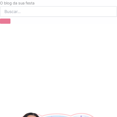
Ir
O blog da sua festa
para
o
conteúdo