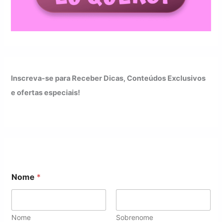
Inscreva-se para Receber Dicas, Conteúdos Exclusivos
e ofertas especiais!
N
Nome
*
o
m
e
N
o
Nome
Sobrenome