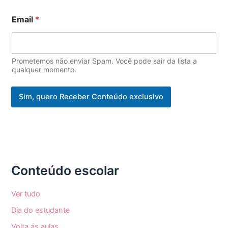
m
e
Email
*
N
o
m
e
Prometemos não enviar Spam. Você pode sair da lista a
qualquer momento.
Sim, quero Receber Conteúdo exclusivo
Conteúdo escolar
Ver tudo
Dia do estudante
Volta ás aulas