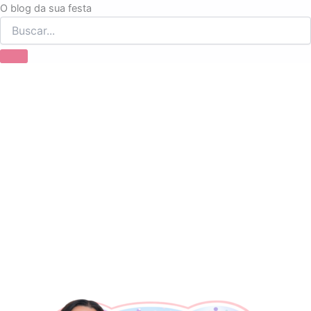
Ir
O blog da sua festa
para
o
conteúdo