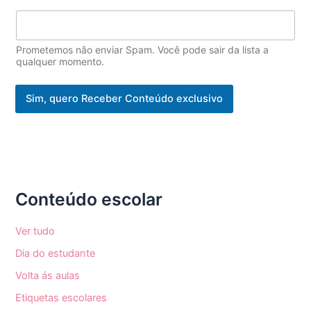
a
i
l
*
Prometemos não enviar Spam. Você pode sair da lista a
N
qualquer momento.
o
m
Sim, quero Receber Conteúdo exclusivo
e
Conteúdo escolar
Ver tudo
Dia do estudante
Volta ás aulas
Etiquetas escolares