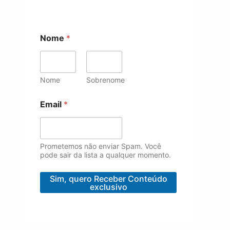
Nome
*
Nome
Sobrenome
N
Email
*
o
m
e
E
m
Prometemos não enviar Spam. Você
a
pode sair da lista a qualquer momento.
i
l
Sim, quero Receber Conteúdo
*
exclusivo