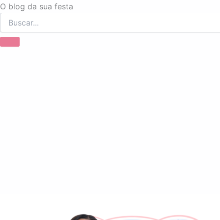
Ir
O blog da sua festa
para
o
conteúdo