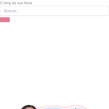
Ir
O blog da sua festa
para
o
conteúdo