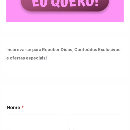
Inscreva-se para Receber Dicas, Conteúdos Exclusivos
e ofertas especiais!
E
Nome
*
m
a
i
l