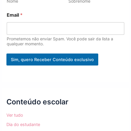
E
Nome
Sobrenome
m
a
Email
*
i
l
N
o
Prometemos não enviar Spam. Você pode sair da lista a
m
qualquer momento.
e
Sim, quero Receber Conteúdo exclusivo
Conteúdo escolar
Ver tudo
Dia do estudante