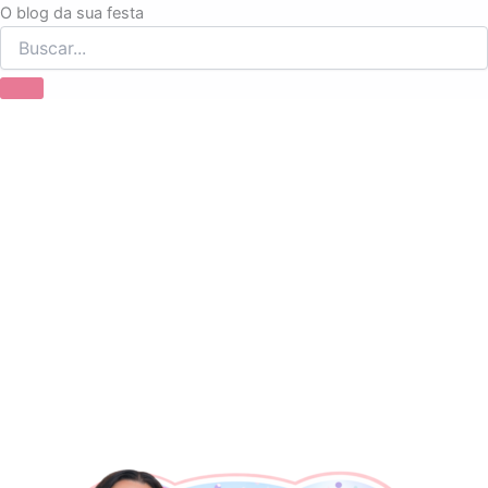
Ir
O blog da sua festa
para
o
conteúdo