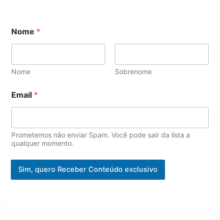
Nome
*
Nome
Sobrenome
*
Email
*
N
o
m
e
*
Prometemos não enviar Spam. Você pode sair da lista a
qualquer momento.
Sim, quero Receber Conteúdo exclusivo