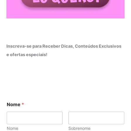
Inscreva-se para Receber Dicas, Conteúdos Exclusivos
e ofertas especiais!
*
Nome
*
N
o
m
e
N
Nome
Sobrenome