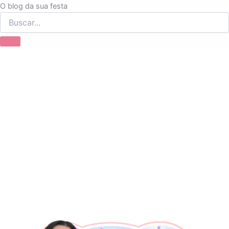
Ir
O blog da sua festa
para
o
conteúdo