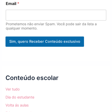
a
Email
*
i
l
E
m
Prometemos não enviar Spam. Você pode sair da lista a
a
qualquer momento.
i
l
Sim, quero Receber Conteúdo exclusivo
Conteúdo escolar
Ver tudo
Dia do estudante
Volta ás aulas