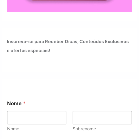
Inscreva-se para Receber Dicas, Conteúdos Exclusivos
e ofertas especiais!
E
Nome
*
m
a
i
l
E
Nome
Sobrenome
m