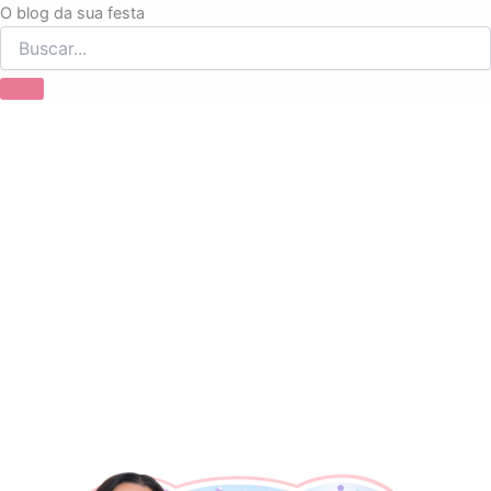
Ir
O blog da sua festa
para
o
conteúdo