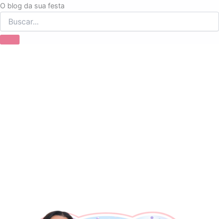
Ir
O blog da sua festa
para
o
conteúdo