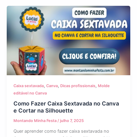
,
,
,
Caixa sextavada
Canva
Dicas profissionais
Molde
editável no Canva
Como Fazer Caixa Sextavada no Canva
e Cortar na Silhouette
Montando Minha Festa
/
julho 7, 2025
Quer aprender como fazer caixa sextavada no