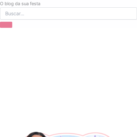
Ir
O blog da sua festa
para
o
conteúdo