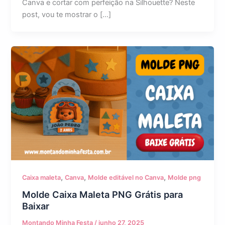
Canva e cortar com perfeição na Silhouette? Neste
post, vou te mostrar o […]
,
,
,
Caixa maleta
Canva
Molde editável no Canva
Molde png
Molde Caixa Maleta PNG Grátis para
Baixar
Montando Minha Festa
/
junho 27, 2025