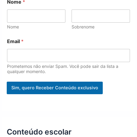
Nome
*
Nome
Sobrenome
N
Email
*
o
m
e
E
m
Prometemos não enviar Spam. Você pode sair da lista a
a
qualquer momento.
i
l
Sim, quero Receber Conteúdo exclusivo
N
o
m
e
Conteúdo escolar