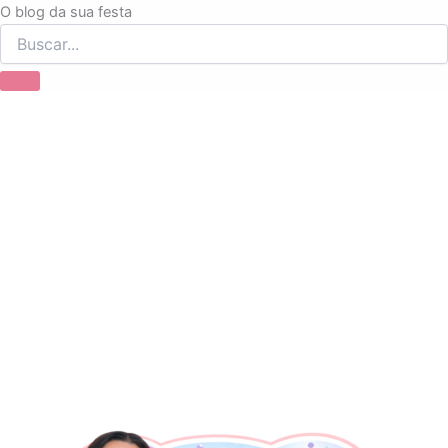
Ir
O blog da sua festa
para
o
conteúdo