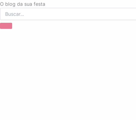
Ir
O blog da sua festa
para
o
conteúdo