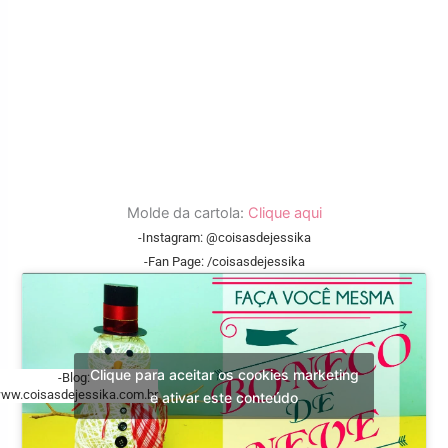
Molde da cartola:
Clique aqui
-Instagram: @coisasdejessika
-Fan Page: /coisasdejessika
Clique para aceitar os cookies marketing
-Blog:
ww.coisasdejessika.com.br
e ativar este conteúdo