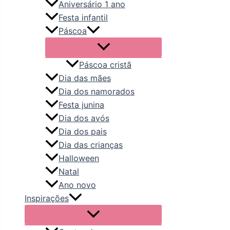
Aniversário 1 ano
Festa infantil
Páscoa
Páscoa cristã
Dia das mães
Dia dos namorados
Festa junina
Dia dos avós
Dia dos pais
Dia das crianças
Halloween
Natal
Ano novo
Inspirações