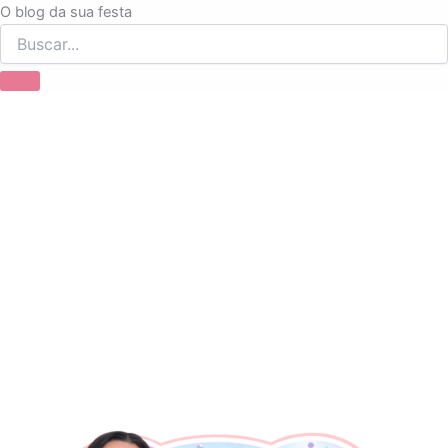
Ir
O blog da sua festa
para
o
conteúdo