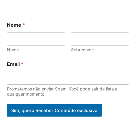
Nome
*
Nome
Sobrenome
*
Email
*
*
N
o
m
e
Prometemos não enviar Spam. Você pode sair da lista a
qualquer momento.
Sim, quero Receber Conteúdo exclusivo