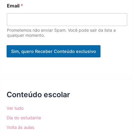
E
Email
*
m
a
i
l
E
Prometemos não enviar Spam. Você pode sair da lista a
m
qualquer momento.
a
i
Sim, quero Receber Conteúdo exclusivo
l
E
m
a
i
l
Conteúdo escolar
Ver tudo
Dia do estudante
Volta ás aulas