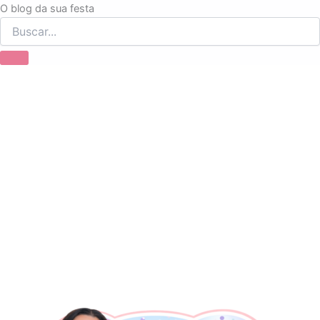
Ir
O blog da sua festa
para
o
conteúdo