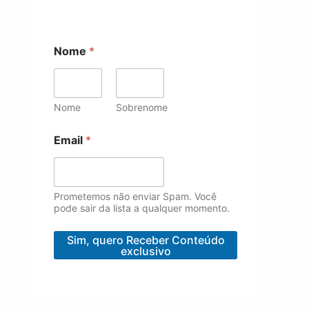
Nome
*
Nome
Sobrenome
E
Email
*
m
a
i
l
*
Prometemos não enviar Spam. Você
N
pode sair da lista a qualquer momento.
o
m
Sim, quero Receber Conteúdo
e
exclusivo