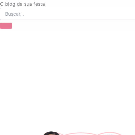
Ir
O blog da sua festa
para
o
conteúdo