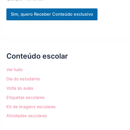
m
e
Sim, quero Receber Conteúdo exclusivo
N
o
m
e
Conteúdo escolar
Ver tudo
Dia do estudante
Volta ás aulas
Etiquetas escolares
Kit de imagens escolares
Atividades escolares