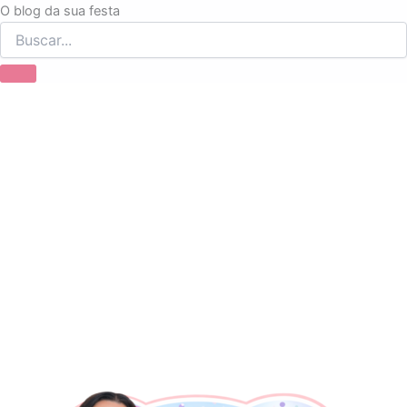
Ir
O blog da sua festa
para
o
conteúdo