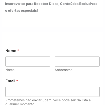
Inscreva-se para Receber Dicas, Conteúdos Exclusivos
e ofertas especiais!
Nome
*
Nome
Sobrenome
E
Email
*
m
a
i
l
N
Prometemos não enviar Spam. Você pode sair da lista a
o
qualquer momento.