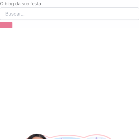
Ir
O blog da sua festa
para
o
conteúdo