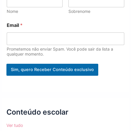
Nome
Sobrenome
E
Email
*
m
a
i
l
*
Prometemos não enviar Spam. Você pode sair da lista a
*
qualquer momento.
Sim, quero Receber Conteúdo exclusivo
Conteúdo escolar
Ver tudo