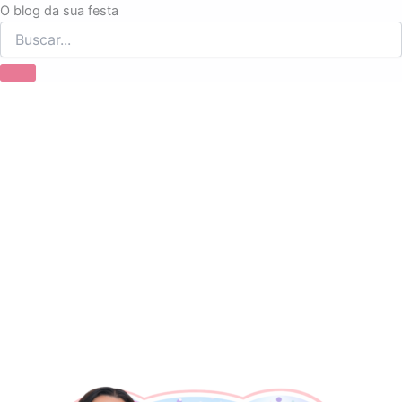
Ir
O blog da sua festa
para
o
conteúdo