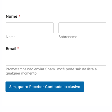
Nome
*
Nome
Sobrenome
E
Email
*
m
a
i
l
N
Prometemos não enviar Spam. Você pode sair da lista a
o
qualquer momento.
m
e
Sim, quero Receber Conteúdo exclusivo
N
o
m
e