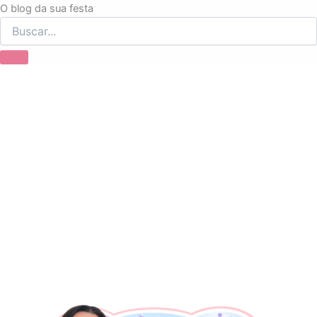
Ir
O blog da sua festa
para
o
conteúdo