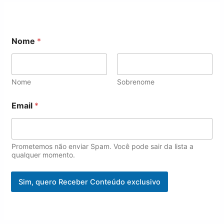
N
Nome
*
o
m
e
*
E
Nome
Sobrenome
m
a
Email
*
i
l
Prometemos não enviar Spam. Você pode sair da lista a
qualquer momento.
Sim, quero Receber Conteúdo exclusivo