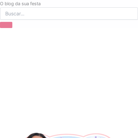
Ir
O blog da sua festa
para
o
conteúdo