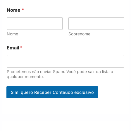
*
Nome
*
N
o
m
e
N
Nome
Sobrenome
o
m
Email
*
e
Prometemos não enviar Spam. Você pode sair da lista a
qualquer momento.
Sim, quero Receber Conteúdo exclusivo