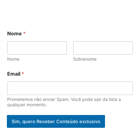
N
Nome
*
o
m
e
E
m
Nome
Sobrenome
a
i
Email
*
l
E
m
a
Prometemos não enviar Spam. Você pode sair da lista a
i
qualquer momento.
l
Sim, quero Receber Conteúdo exclusivo