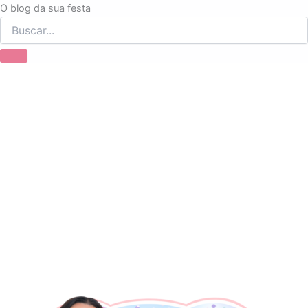
Ir
O blog da sua festa
para
o
conteúdo