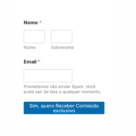
Nome
*
Nome
Sobrenome
*
Email
*
*
E
m
a
i
Prometemos não enviar Spam. Você
l
pode sair da lista a qualquer momento.
Sim, quero Receber Conteúdo
exclusivo