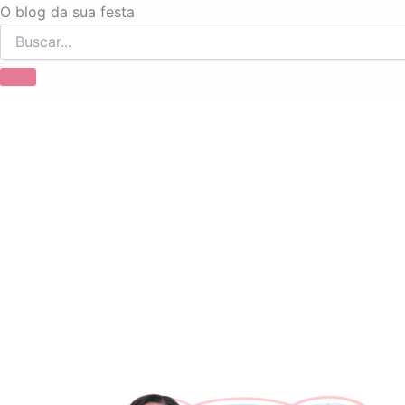
Ir
O blog da sua festa
para
o
conteúdo