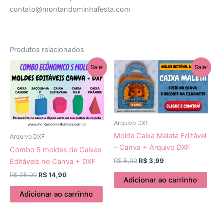
contato@montandominhafesta.com
Produtos relacionados
O
O
O
O
Sale!
Sale!
preço
preço
preço
preço
original
atual
original
atual
era:
é:
era:
é:
R$ 25,00.
R$ 14,90.
R$ 5,00.
R$ 3,99.
Arquivo DXF
Molde Caixa Maleta Editável
Arquivo DXF
– Canva + Arquivo DXF
Combo 5 moldes de Caixas
R$
5,00
R$
3,99
Editáveis no Canva + DXF
R$
25,00
R$
14,90
Adicionar ao carrinho
Adicionar ao carrinho