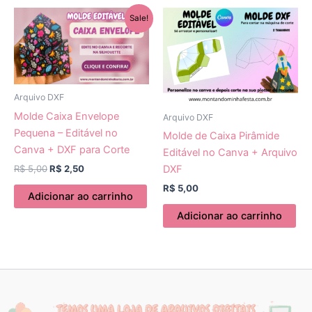
O
O
Sale!
preço
preço
original
atual
era:
é:
R$ 5,00.
R$ 2,50.
Arquivo DXF
Molde Caixa Envelope
Arquivo DXF
Pequena – Editável no
Molde de Caixa Pirâmide
Canva + DXF para Corte
Editável no Canva + Arquivo
R$
5,00
R$
2,50
DXF
R$
5,00
Adicionar ao carrinho
Adicionar ao carrinho