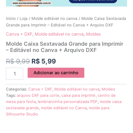
+
Arquivo
DXF
quantidade
Início
/
Loja
/
Molde editável no canva
/ Molde Caixa Sextavada
Grande para Imprimir – Editável no Canva + Arquivo DXF
Canva + DXF
,
Molde editável no canva
,
Moldes
Molde Caixa Sextavada Grande para Imprimir
– Editável no Canva + Arquivo DXF
R$
9,99
R$
5,99
Adicionar ao carrinho
Categorias:
Canva + DXF
,
Molde editável no canva
,
Moldes
Tags:
arquivo DXF para corte
,
caixa para imprimir
,
centro de
mesa para festa
,
lembrancinha personalizada PDF
,
molde caixa
sextavada grande
,
molde editável no Canva
,
molde para
Silhouette Studio