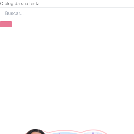
Ir
O blog da sua festa
para
o
conteúdo