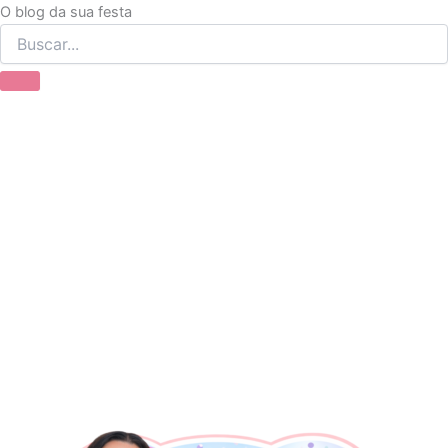
Ir
O blog da sua festa
para
o
conteúdo