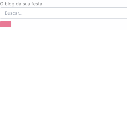
Ir
O blog da sua festa
para
o
conteúdo