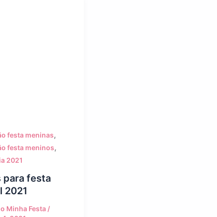
,
ão festa meninas
,
ão festa meninos
ia 2021
 para festa
il 2021
o Minha Festa
/