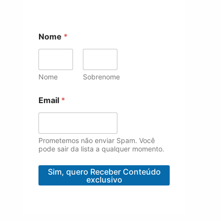
*
Nome
*
E
m
a
i
l
Nome
Sobrenome
E
m
Email
*
a
i
l
Prometemos não enviar Spam. Você
pode sair da lista a qualquer momento.
Sim, quero Receber Conteúdo
exclusivo