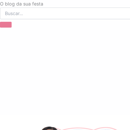
Ir
O blog da sua festa
para
o
conteúdo